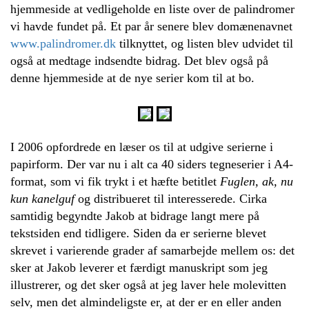
hjemmeside at vedligeholde en liste over de palindromer
vi havde fundet på. Et par år senere blev domænenavnet
www.palindromer.dk
tilknyttet, og listen blev udvidet til
også at medtage indsendte bidrag. Det blev også på
denne hjemmeside at de nye serier kom til at bo.
I 2006 opfordrede en læser os til at udgive serierne i
papirform. Der var nu i alt ca 40 siders tegneserier i A4-
format, som vi fik trykt i et hæfte betitlet
Fuglen, ak, nu
kun kanelguf
og distribueret til interesserede. Cirka
samtidig begyndte Jakob at bidrage langt mere på
tekstsiden end tidligere. Siden da er serierne blevet
skrevet i varierende grader af samarbejde mellem os: det
sker at Jakob leverer et færdigt manuskript som jeg
illustrerer, og det sker også at jeg laver hele molevitten
selv, men det almindeligste er, at der er en eller anden