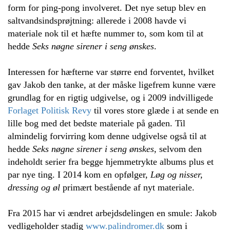
form for ping-pong involveret. Det nye setup blev en
saltvandsindsprøjtning: allerede i 2008 havde vi
materiale nok til et hæfte nummer to, som kom til at
hedde
Seks nøgne sirener i seng ønskes
.
Interessen for hæfterne var større end forventet, hvilket
gav Jakob den tanke, at der måske ligefrem kunne være
grundlag for en rigtig udgivelse, og i 2009 indvilligede
Forlaget Politisk Revy
til vores store glæde i at sende en
lille bog med det bedste materiale på gaden. Til
almindelig forvirring kom denne udgivelse også til at
hedde
Seks nøgne sirener i seng ønskes
, selvom den
indeholdt serier fra begge hjemmetrykte albums plus et
par nye ting. I 2014 kom en opfølger,
Løg og nisser,
dressing og øl
primært bestående af nyt materiale.
Fra 2015 har vi ændret arbejdsdelingen en smule: Jakob
vedligeholder stadig
www.palindromer.dk
som i