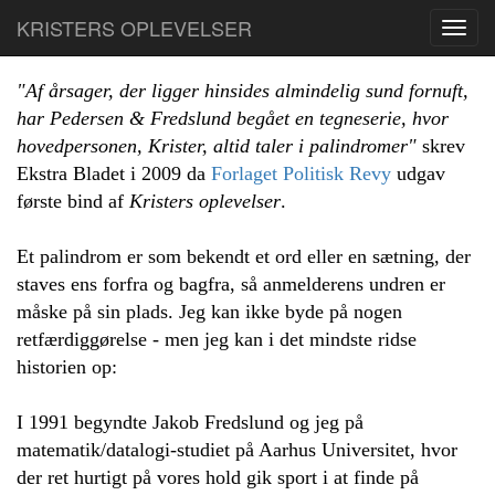
KRISTERS OPLEVELSER
Toggl
navig
"Af årsager, der ligger hinsides almindelig sund fornuft,
har Pedersen & Fredslund begået en tegneserie, hvor
hovedpersonen, Krister, altid taler i palindromer"
skrev
Ekstra Bladet i 2009 da
Forlaget Politisk Revy
udgav
første bind af
Kristers oplevelser
.
Et palindrom er som bekendt et ord eller en sætning, der
staves ens forfra og bagfra, så anmelderens undren er
måske på sin plads. Jeg kan ikke byde på nogen
retfærdiggørelse - men jeg kan i det mindste ridse
historien op:
I 1991 begyndte Jakob Fredslund og jeg på
matematik/datalogi-studiet på Aarhus Universitet, hvor
der ret hurtigt på vores hold gik sport i at finde på